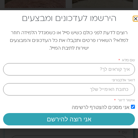
שידת DUO
ארונית LITEN
הירשמו לעדכונים ומבצעים
1,760.00
₪
950.00
₪
רוצים לדעת לפני כולם כשיש סייל או כשמגדל הלמידה חוזר
למלאי? השאירו פרטים ותקבלו את כל העדכונים והמבצעים
ישירות לתיבת המייל.
שם מלא
רוצים לעצב את חדר הילדים
יחד איתנו?
דואר אלקטרוני
מזמינים אתכם לתיאום פגישת ייעוץ חינם!
בחנות שלנו בכפר סבא תראו את כל הפריטים ונרכיב
אישור דיוור
אני מסכים להצטרף לרשימה
ביחד את חדר החלמות בהתאם לצרכים שלכם.
צרו קשר-
09-7458898
או מלאו את הטופס.
אני רוצה להירשם
שם