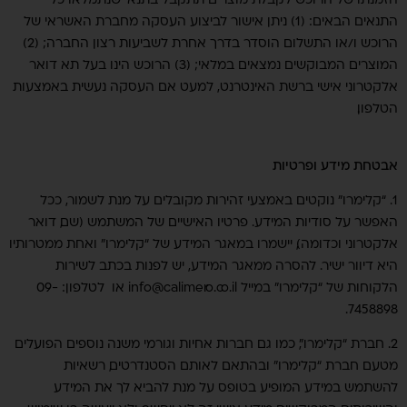
התנאים הבאים: (1) ניתן אישור לביצוע העסקה מחברת האשראי של
הרוכש ו/או התשלום הוסדר בדרך אחרת לשביעות רצון החברה; (2)
המוצרים המבוקשים נמצאים במלאי; (3) הרוכש הינו בעל תא דואר
אלקטרוני אישי ברשת האינטרנט, למעט אם העסקה נעשית באמצעות
הטלפון.
אבטחת מידע ופרטיות
1. “קלימרו” נוקטים באמצעי זהירות מקובלים על מנת לשמור, ככל
האפשר על סודיות המידע. פרטיו האישיים של המשתמש (שם, דואר
אלקטרוני וכדומה), יישמרו במאגר המידע של “קלימרו” ואחת ממטרותיו
היא דיוור ישיר. להסרה ממאגר המידע, יש לפנות בכתב לשירות
הלקוחות של “קלימרו” במייל info@calimero.co.il או לטלפון: 09-
7458898.
2. חברת “קלימרו”, כמו גם חברות אחיות וגורמי משנה נוספים הפועלים
מטעם חברת “קלימרו” ובהתאם לאותם הסטנדרטים, רשאיות
להשתמש במידע המופיע בטופס על מנת להביא לך את המידע