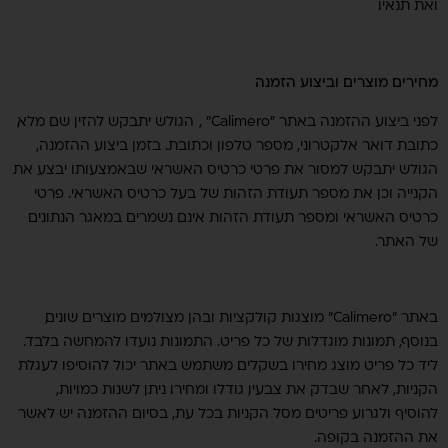
ואת תנאיו.
מחירים מוצרים וביצוע הזמנה
לפני ביצוע ההזמנה באתר "Calimero" , הגולש יתבקש להזין שם מלא,
כתובת דואר אלקטרוני, מספר טלפון וכתובת. בזמן ביצוע ההזמנה,
הגולש יתבקש למסור את פרטי כרטיס האשראי שבאמצעותו יבצע את
הקנייה וכן את מספר תעודת הזהות של בעל כרטיס האשראי. פרטי
כרטיס האשראי ומספר תעודת הזהות אינם נשמרים במאגר הנתונים
של האתר.
באתר "Calimero" מוצגות קולקציות ובהן מצולמים מוצרים שונים,
בנוסף, תמונות מוגדלות של כל פריט. התמונות נועדו להמחשה בלבד.
ליד כל פריט מוצג מחירו בשקלים. משתמש באתר יכול להוסיפו לעגלת
הקניות, לאחר שבדק את צבעיו, גודלו ומחירו. ניתן לשנות כמויות,
להוסיף ולגרוע פריטים מסל הקניות בכל עת, בסיום ההזמנה יש לאשר
את ההזמנה בקופה.