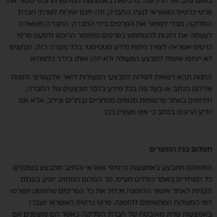
בשום שלב של הרכישה. ברכישות באמצעות הטלפון הרוכש ימסור את
פרטי כרטיס האשראי לנציג החברה, וזה יזינם ישירות לשרתי חברת
הסליקה, מבלי לשמור את הפרטים בידי החברה. החברה משאירה
לעצמה את הזכות להשתמש בפרטים שימסור הרוכש (למעט פרטי
כרטיס אשראי) לצורך ניתוח מידע סטטיסטי. בכל מקרה כזה, הנתונים
לא ייוחסו אישית למבצע הפעולה ולא יזהו אותו בדרך כלשהיא.
החנות תהא רשאית לשלוח למבצעי הפעולות דואר אלקטרוני ולפנות
אליהם בכתב או בעל פה בכל מידע בדבר מבצעים של החברה,
חידושים באתר פרסומות מגופים מסחריים נבחרים וכיו"ב, אלא אם
יודיע הרוכש בכתב כי אינו מעוניין בכך.
תשלום בגין המוצרים
התשלום מתבצע באמצעות כרטיסי אשראי והחיוב מתבצע בשקלים.
כל המחירים באתר כוללים מע"מ. סך הסכום המחויב יופיע בעגלת
הקניות לאחר אישור ההזמנה ויכלול את כל הפריטים שהוזמנו ויפורטו
דמי המשלוח המתאימים להזמנה. פרטי כרטיס האשראי יועברו
באמצעות שרת מאובטח של חברת הסליקה כאשר הם מוצפנים, אם