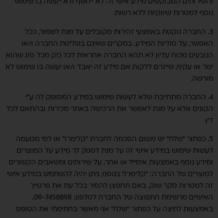
והשירותים המבוקשים. מידע אישי זה לא ייחשף ולא ייעשה בו שימוש
נוסף למטרות שיווקיות ללא רשות.
3. החברה נוקטת באמצעי זהירות מקובלים על מנת לשמור, ככל
האפשר, על סודיות המידע. במקרים שאינם בשליטת החברה ו/או
הנובעים מכוח עליון, לא תהא החברה אחראית לכל נזק מכל סוג שהוא,
ישר או עקיף, שייגרם ללקוח, אם מידע זה יאבד ו/או יעשה בו שימוש לא
מורשה.
4. החברה מתחייבת שלא לעשות שימוש במידע המסופק לה ע”י
הקונים אלא על מנת לאפשר את הרכישה באתר מכירות ובהתאם לכל
דין.
5. כפתור “שלח” יש משום הסכמה לחברת “קלימרו” או למי מטעמה
לעשות שימוש במידע אישי זה על מנת לספק לך מידע על המוצרים
ומידע נוסף באמצעות אימייל או אחר, על שירותים ומשאבים הקשורים
למוצרים של החברה: “קלימרו”. בנוסף, ניתן יהיה להשתמש במידע אישי
זה למטרות סקר שוק. באם תחפצן להסיר בכל עת את פרטייך
האישיים מרשימת התפוצה של החברה לטלפון: 09-7458898.
באמצעות לחיצה על כפתור “שלח” אני מאשר בחתימתי את הטופס