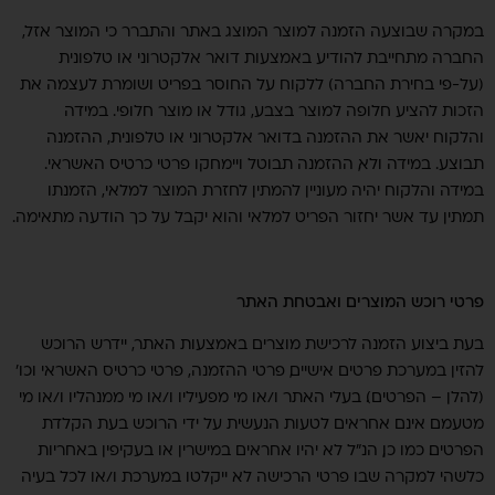
במקרה שבוצעה הזמנה למוצר המוצג באתר והתברר כי המוצר אזל,
החברה מתחייבת להודיע באמצעות דואר אלקטרוני או טלפונית
(על-פי בחירת החברה) ללקוח על החוסר בפריט ושומרת לעצמה את
הזכות להציע חלופה למוצר בצבע, גודל או מוצר חלופי. במידה
והלקוח יאשר את ההזמנה בדואר אלקטרוני או טלפונית, ההזמנה
תבוצע. במידה ולא, ההזמנה תבוטל ויימחקו פרטי כרטיס האשראי.
במידה והלקוח יהיה מעוניין להמתין לחזרת המוצר למלאי, הזמנתו
תמתין עד אשר יחזור הפריט למלאי והוא יקבל על כך הודעה מתאימה.
פרטי רוכש המוצרים ואבטחת האתר
בעת ביצוע הזמנה לרכישת מוצרים באמצעות האתר, יידרש הרוכש
להזין במערכת פרטים אישיים, פרטי ההזמנה, פרטי כרטיס האשראי וכו'
(להלן – הפרטים). בעלי האתר ו/או מי מפעיליו ו/או מי ממנהליו ו/או מי
מטעמם אינם אחראים לטעות הנעשית על ידי הרוכש בעת הקלדת
הפרטים. כמו כן, הנ"ל לא יהיו אחראים במישרין או בעקיפין באחריות
כלשהי למקרה שבו פרטי הרכישה לא ייקלטו במערכת ו/או לכל בעיה