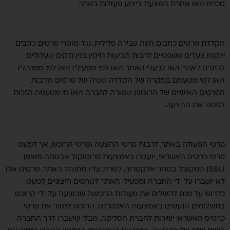
טכנית ו/או אחרת המונעת ביצוע פעולות באתר.
הקלדת פרטים כוזבים הינה עבירה פלילית. נגד מוסרי פרטים כוזבים
יינקטו צעדים משפטיים, לרבות תביעות נזיקין בגין נזקים שעלולים
להיגרם לאתר ו/או לבעלי האתר ו/או למי מפעיליו ו/או למי ממנהליו
ו/או למי מטעמם. במקרה של הקלדה שגויה של פרטים (לרבות
הפרטים האישיים של הרוכש), שמורה לחברה ו/או מי מטעמה הזכות
לפסול את ההצעה.
פרטי הפעולה באתר, לרבות פרטי ההצעה ופרטי הרוכש, אך למעט
פרטי כרטיס האשראי, יועברו באמצעות פרוטוקול אבטחה מוצפן
(SSL), המקובל בסחר אלקטרוני, לשרת עליו מתנהל האתר. פרטים אלו
לא יועברו על ידי החברה ומפעילי האתר לגורמים חיצוניים, למעט
כדרוש על מנת להשלים את פעולות הרכישה שבוצעה על ידי הרוכש.
בתשלומים הנעשים באמצעות האינטרנט, הרוכש ימסור את פרטי
כרטיס האשראי ישירות לחברת הסליקה, מבלי שיעברו דרך החברה