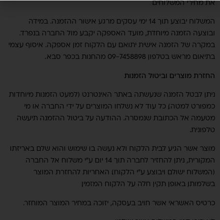
את מחירי המשלוחים.
המשלוח יבוצע תוך 14 ימי עסקים מרגע אישור ההזמנה. במידה
ובוצעה הזמנה מיוחדת, מועד האספקה יקבע מול החברה בנפרד.
במקרה של הזמנה אישית יתואם עם הלקוח זמן אספקה. איסוף עצמי
בתיאום מראש בטלפון 09-7458898 מהחנות בכפר סבא .
החזרת מוצרים וביטול הזמנות
ניתן לבטל הזמנה שנעשתה באתר האינטרנט (למעט הזמנות מיוחדות
כמפורט למטה), כל עוד לא נשלחו המוצרים על ידי החברה או מי
מטעמה אל הכתובת שנמסרה. ההודעה על ביטול ההזמנה תיעשה
טלפונית.
מוצר אשר הגיע לבית הלקוח ולא נעשה בו שימוש והוא שלם באריזתו
המקורית, ניתן להחזיר לחברה תוך 14 יום ע"י משלוח אל החברה
(המשלוח ישולם ויבוצע ע"י הלקוח). האחריות להחזרת המוצר
בשלמותו, באופן תקין חלה על הלקוח המזמין.
כרטיס האשראי אשר חויב בעסקה, יזוכה במחיר המוצר המוחזר.