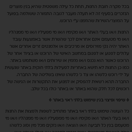
בכל מקרה חובת החנות, תחת כל עילה משפטית שהיא, בגין מוצרים
הנזכרים בסעיף זה לא תעלה מעבר לגובה התמורה ששולמה בפועל
על המוצר/השירות שהוזמנו ע"י הרוכש.
החנות ו/או בעלי האתר ו/או מקימיו ו/או מי מפעיליו ו/או מי ממנהליו
ו/או מי מטעמם אינם אחראים לכך שהשרת אשר באמצעות עובד
האתר יהיה נקי מוירוסים או מרכיבים או אלמנטים זרים אחרים אשר
עלולים לפגוע או לפגום במחשב האישי של הרוכש או בציוד אחר של
הרוכש כאשר הוא נכנס ו/או מזמין או שירותים ו/או משתמש באתר.
כמו כן, החנות לא תישא באחריות לפעילות בלתי חוקית באתר שנעשית
על ידי רוכש כלשהו או צד ג' כלשהו שאינו בשליטה של החברה.
החברה תהא רשאית להפסיק או למנוע את התקשרות או הגישה של
רוכשים לכל חלק שהוא באתר או באתר כולו בכל שלב.
♦ שיפוי ופיצוי בגין שימוש בלתי ראוי באתר ♦
כל העושה שימוש בלתי ראוי באתר מתחייב לשפות ולפצות את החנות
ו/או בעלי האתר ו/או מקימיו ו/או מי ממפעיליו ו/או מי ממנהליו ו/או מי
מטעמם בגין כל תביעה ו/או הוצאה ו/או נזקים מכל מין וסוג כלשהו