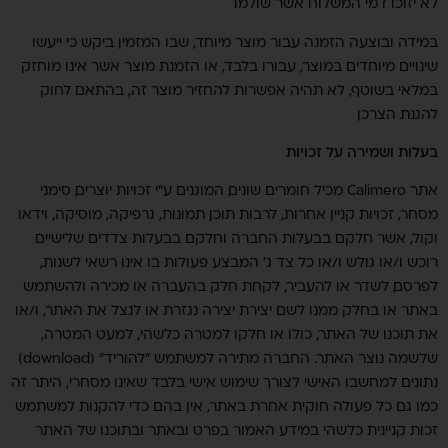
לא יזוכו דמי המשלוח אשר שולמו.
במידה ובוצעה הזמנה עבור מוצר מיוחד, שבו המזמין ביקש כי ייעשו
שינויים מיוחדים במוצר, עבורו בלבד, או הזמנת מוצר אשר אינו מוחזק
במלאי בשוטף, לא תהיה אפשרות להחזיר מוצר זה, בהתאם לחוק
להגנת הצרכן.
בעלות ושמירה על זכויות
אתר Calimero מכיל חומרים שונים, המוגנים ע"י זכויות יוצרים, סימני
מסחר, זכויות קניין אחרות, לרבות תוכן, תמונות, גרפיקה, מוסיקה, וידאו
וקול, אשר חלקם בבעלות החברה וחלקם בבעלות צדדים שלישיים.
רוכש ו/או גולש ו/או כל צד ג' המבצע פעולות בו אינו רשאי לשנות,
לפרסם, לשדר או להעביר, לקחת חלק בהעברה או מכירה ולהשתמש
באתר או בחלק ממנו לשם יצירת יצירה נגזרת או לנצל את האתר, ו/או
את תוכנו של האתר, כולו או חלקו למטרה כלשהי, למעט המטרה,
שלשמה נוצר האתר. החברה מתירה למשתמש "להוריד" (download)
נתונים למחשבו האישי לצורך שימוש אישי בלבד שאינו מסחרי, היתר זה
כמו גם כל פעולה חוקית אחרת באתר, אין בהם כדי להקנות למשתמש
זכות קניינית כלשהי במידע האמור בפרט ובאתר ובתוכנו של האתר