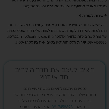
כולל הוצאות משפטיות, אשר ייגרמו לחברה /או בעלי האתר ו/או
מקימיו ו/או מי ממפעיליו ו/או מי ממנהליו ו/או מי מטעמם.
♦ שירות לקוחות ♦
בכל שאלה בנוגע למוצרים, הזמנות, אספקה, זמינות במלאי וכדומה
ניתן לפנות לשירות הלקוחות שלנו. ניתן לפנות אלינו דרך טופס הפניה
של צור קשר באתר, בדואר אלקטרוני: info@calimero.co.il ובטלפון:
09-7458898. שירות הלקוחות זמין בימים א-ה בין 9:00-17:00.
רוצים לעצב את חדר הילדים
יחד איתנו?
מזמינים אתכם לתיאום פגישת ייעוץ חינם!
בחנות שלנו בכפר סבא תראו את כל הפריטים ונרכיב
ביחד את חדר החלמות בהתאם לצרכים שלכם.
צרו קשר-
09-7458898
או מלאו את הטופס.