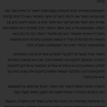
בכלל.
המשתמש מתחייב שלא להעלות (UPLOAD) לאתר כל מידע מכל סוג
ומין שהוא, המפר את זכויות היוצרים, סימני המסחר ו/או כל זכות קניינית
אחרת ו/או חומר פורנוגראפי ו/או חומר שיש בו חשש ללשון הרע וכו'.
העלה המשתמש מידע ו/או חומר כאמור לעיל, מתחייב הוא לשפות את
החברה ו/או מי מטעמה ו/או את מפעילי האתר בגין כל נזק ו/או
הוצאה (לרבות שכ"ט עו"ד והוצאות משפט), שייגרמו להם כתוצאה
מהתנהגותו הבלתי ראויה של המשתמש, הנזכרת לעיל.
האתר מכיל קישורים "לינקים" לאתרים אחרים ברשת האינטרנט.
החברה מספקת לינקים אלו לנוחות בלבד ואין היא נושאת באחריות
למידע המופיע בהם או באתרים אחרים המקושרים אליהם, לתוקפם
ולחוקיותם. רוכש המבקש לעשות שימוש בלינקים אלו, עושה זאת על
אחריותו בלבד.
החברה תהא רשאית לסגור את האתר, לבטל שירותים או לצמצמם.
כמו כן, תהא החברה ראשית לשנות את תקנון האתר מעת לעת.
כל מחלוקת שתתגלה בין רוכש ו/או גולש באתר לבין החברה, הנוגעת
לרכישה או כל פעילות אחרת באתר האינטרנט, תתברר בישראל בבתי