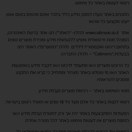
רשאי לעשות באתר כל שימוש.
התכנים באתר נועדו לספק מידע כללי בלבד ואינם מהווים בשום אופן
ייעוץ מקצועי כל שהוא.
אתר www.calimero.co.il (להלן- "האתר") הנו אתר ברשת האינטרנט,
המנהל חנות וירטואלית ומציע ללקוחותיו מידע ומכירת מוצרים שונים
בתחום ריהוט ואקססוריז לילדים (להלן "המוצרים"). האתר הינו
בבעלות ,"Calimero" – (להלן החברה).
כל הרוכש מוצרים ו/או מתעתד לרכוש ו/או לקבל מידע באמצעות
האתר ו/או מי שגולש באתר מצהיר ומתחייב כי קרא את התקנון
ומסכים להוראותיו.
תנאי השימוש באתר – רכישת מוצרים וקבלת מידע
רשאי לקנות באתר כל אדם מעל גיל 18 שנים או תאגיד רשום בישראל.
הפעולות המתבצעות באתר יהיו אך ורק למטרת קבלת מידע ו/או
הזמנת מוצרים. אין לעשות שימוש באתר לכל מטרה אחרת.
הזמנתו של הרוכש לקבלת מוצרים תתקבל בתנאי שנתמלאו כל