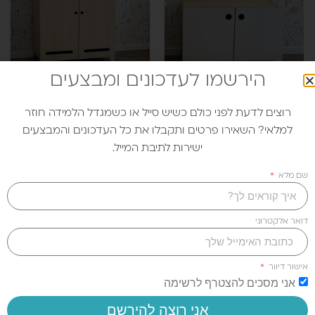
הירשמו לעדכונים ומבצעים
שידת DUO
ארונית LITEN
רוצים לדעת לפני כולם כשיש סייל או כשמגדל הלמידה חוזר
למלאי? השאירו פרטים ותקבלו את כל העדכונים והמבצעים
1,760.00
₪
950.00
₪
ישירות לתיבת המייל.
שם מלא
דואר אלקטרוני
רוצים לעצב את חדר הילדים
יחד איתנו?
אישור דיוור
אני מסכים להצטרף לרשימה
מזמינים אתכם לתיאום פגישת ייעוץ חינם!
בחנות שלנו בכפר סבא תראו את כל הפריטים ונרכיב
אני רוצה להירשם