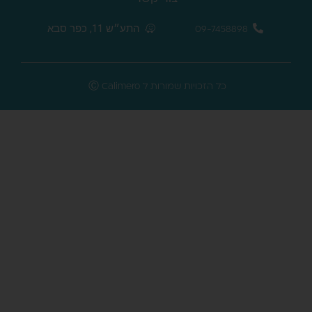
התע״ש 11, כפר סבא
09-7458898
כל הזכויות שמורות ל Ⓒ Calimero