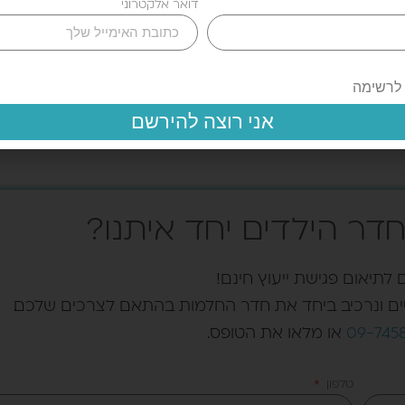
דואר אלקטרוני
מיטת טינבוקס Tinbox
מיטת גלריה 
0.00
₪
4,200.00
₪
3,800.00
₪
 לרשימה
אני רוצה להירשם
דר הילדים יחד איתנו?
לתיאום פגישת ייעוץ חינם!
ים ונרכיב ביחד את חדר החלמות בהתאם לצרכים שלכם.
09-745
או מלאו את הטופס.
טלפון