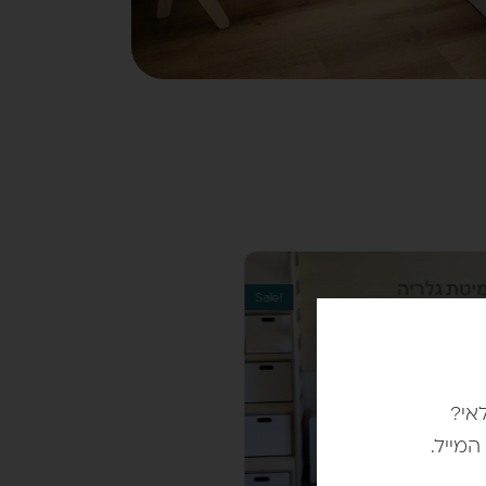
Sale!
אי?
מייל.