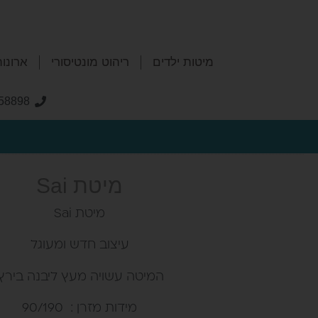
מיטות ילדים
ריהוט מונטיסורי
ארונות
58898
Home
/
מיטות ילדים
/ מיטת Sai
מיטת Sai
מיטת Sai
עיצוב חדש ומעוגל
המיטה עשויה מעץ ליבנה בירץ'
מידות מזרן : 90/190