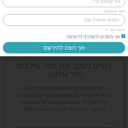
דואר אלקטרוני
שידת DUO
ארונית LITEN
1,760.00
₪
950.00
₪
אישור דיוור
אני מסכים להצטרף לרשימה
אני רוצה להירשם
רוצים לעצב את חדר הילדים
יחד איתנו?
מזמינים אתכם לתיאום פגישת ייעוץ חינם!
בחנות שלנו בכפר סבא תראו את כל הפריטים ונרכיב
ביחד את חדר החלמות בהתאם לצרכים שלכם.
צרו קשר-
09-7458898
או מלאו את הטופס.
שם